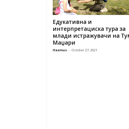
n
t
i
Едукативна и
f
интерпретациска тура за
i
млади истражувачи на Ту
c
Маџари
r
e
Haemus
-
October 27, 2021
s
e
a
r
c
h
a
n
d
p
r
o
m