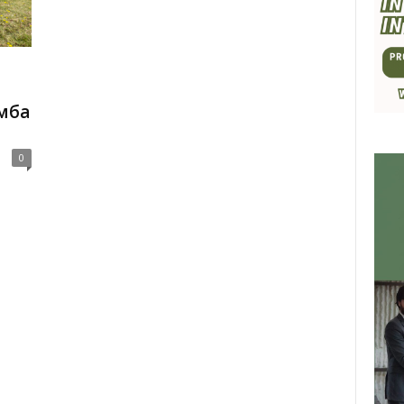
мба
0