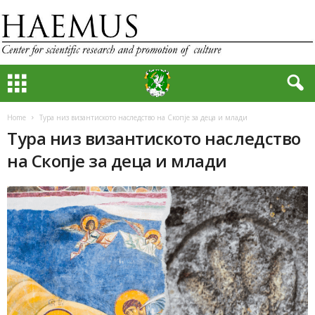
Home
Тура низ византиското наследство на Скопје за деца и млади
Тура низ византиското наследство
на Скопје за деца и млади