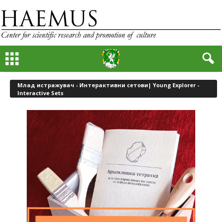
Млад истражувач - Интерактивни сетови| Young Explorer -
Interactive Sets